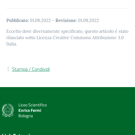
Pubblicato:
01.08.2022
-
Revisione:
01.08.2022
Eccetto dove diversamente specificato, questo articolo è stato
rilasciato sotto Licenza Creative Commons Attribuzione 3.0
Italia.
Stampa / Condividi
Liceo Scientifico
Enrico Fermi
Bologna