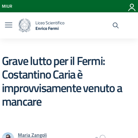
Vai ai contenuti
MIUR
Vai al menu di navigazione
Vai al footer
Liceo Scientifico
Enrico Fermi
Grave lutto per il Fermi:
Costantino Caria è
improvvisamente venuto a
mancare
Maria Zangoli