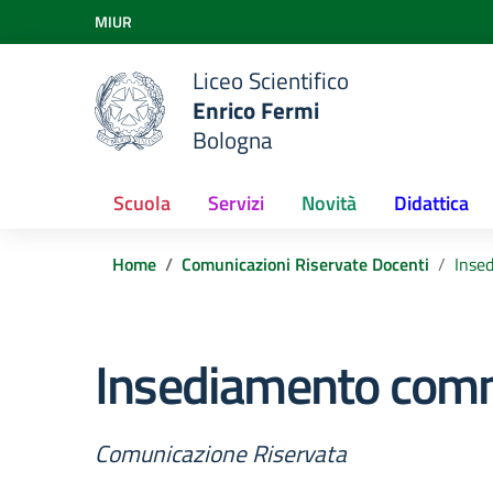
Vai ai contenuti
MIUR
Vai al menu di navigazione
Vai al footer
Liceo Scientifico
Enrico Fermi
Bologna
Scuola
Servizi
Novità
Didattica
Home
Comunicazioni Riservate Docenti
Inse
Insediamento commi
Comunicazione Riservata