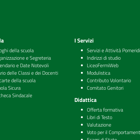
la
I Servizi
uoghi della scuola
Servizi e Attività Pomerid
anizzazione e Segreteria
Indirizzi di studio
endario e Date Notevoli
LiceoFermiWeb
rio delle Classi e dei Docenti
Modulistica
carte della scuola
Contributo Volontario
ola Sicura
Comitato Genitori
checa Sindacale
Didattica
Offerta formativa
Libri di Testo
Valutazione
Voto per il Comportamen
Esami di Stato