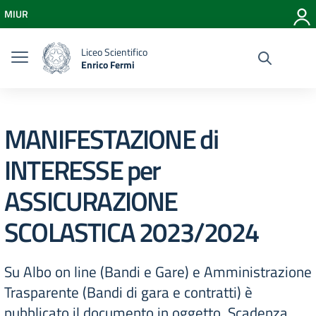
Vai ai contenuti
MIUR
Vai al menu di navigazione
Vai al footer
Liceo Scientifico
Enrico Fermi
MANIFESTAZIONE di
INTERESSE per
ASSICURAZIONE
SCOLASTICA 2023/2024
Su Albo on line (Bandi e Gare) e Amministrazione
Trasparente (Bandi di gara e contratti) è
pubblicato il documento in oggetto. Scadenza