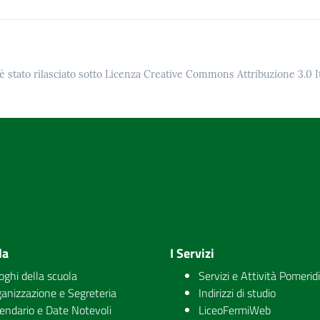
è stato rilasciato sotto Licenza Creative Commons Attribuzione 3.0 It
la
I Servizi
uoghi della scuola
Servizi e Attività Pomerid
anizzazione e Segreteria
Indirizzi di studio
endario e Date Notevoli
LiceoFermiWeb