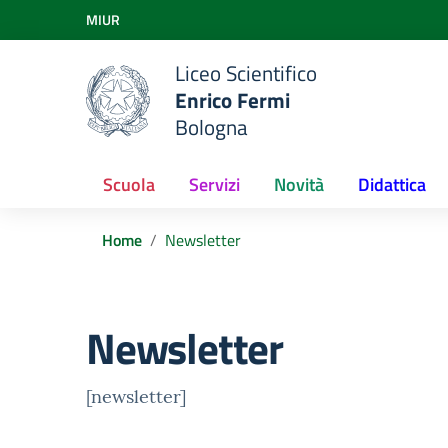
Vai ai contenuti
MIUR
Vai al menu di navigazione
Vai al footer
Liceo Scientifico
Enrico Fermi
Bologna
Scuola
Servizi
Novità
Didattica
Home
Newsletter
Newsletter
[newsletter]