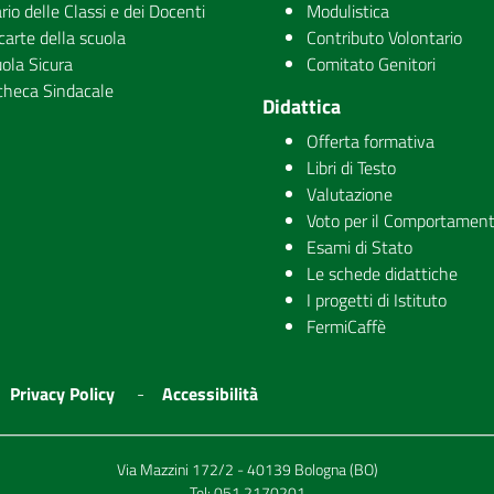
rio delle Classi e dei Docenti
Modulistica
carte della scuola
Contributo Volontario
ola Sicura
Comitato Genitori
checa Sindacale
Didattica
Offerta formativa
Libri di Testo
Valutazione
Voto per il Comportamen
Esami di Stato
Le schede didattiche
I progetti di Istituto
FermiCaffè
Privacy Policy
Accessibilità
Via Mazzini 172/2 - 40139 Bologna (BO)
Tel:
051 2170201