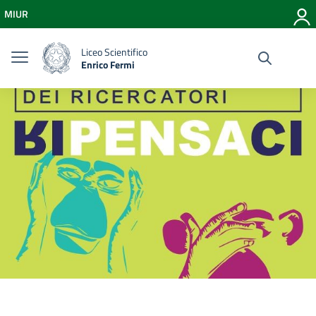
Vai ai contenuti
MIUR
Vai al menu di navigazione
Vai al footer
Liceo Scientifico
Enrico Fermi