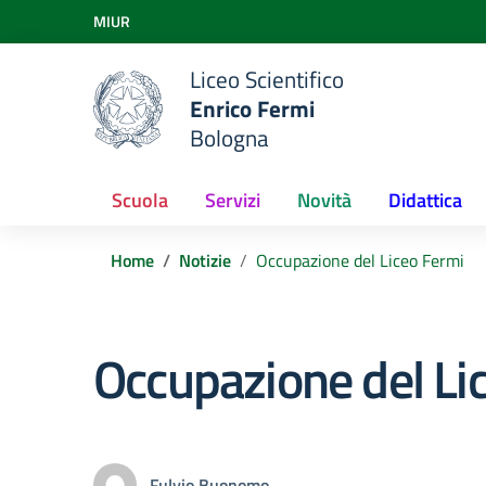
Vai ai contenuti
MIUR
Vai al menu di navigazione
Vai al footer
Liceo Scientifico
Enrico Fermi
Bologna
Scuola
Servizi
Novità
Didattica
Home
Notizie
Occupazione del Liceo Fermi
Occupazione del Li
Fulvio Buonomo