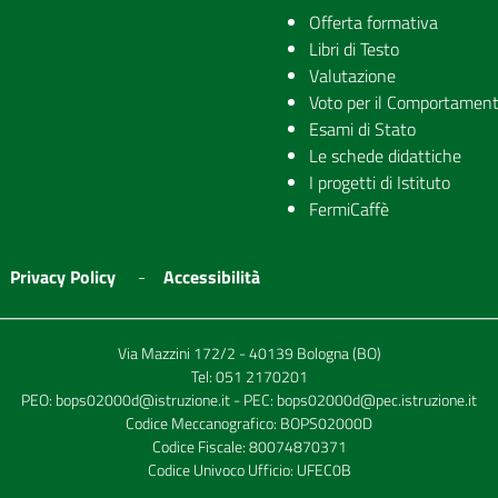
Offerta formativa
Libri di Testo
Valutazione
Voto per il Comportamen
Esami di Stato
Le schede didattiche
I progetti di Istituto
FermiCaffè
Privacy Policy
Accessibilità
Via Mazzini 172/2 - 40139 Bologna (BO)
Tel:
051 2170201
PEO:
bops02000d@istruzione.it
- PEC:
bops02000d@pec.istruzione.it
Codice Meccanografico: BOPS02000D
Codice Fiscale: 80074870371
Codice Univoco Ufficio: UFEC0B