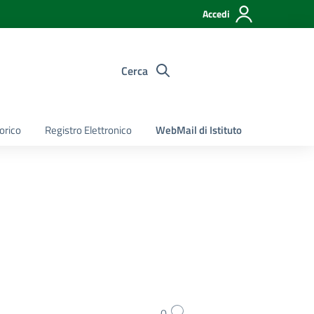
Accedi
Cerca
torico
Registro Elettronico
WebMail di Istituto
0