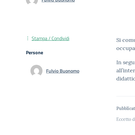
Stampa / Condividi
Si comu
occupat
Persone
In segu
all’int
Fulvio Buonomo
didatti
Pubblicat
Eccetto d