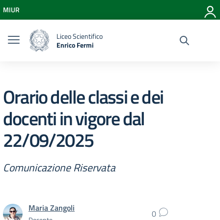
Vai ai contenuti
MIUR
Vai al menu di navigazione
Vai al footer
Liceo Scientifico
Enrico Fermi
Orario delle classi e dei
docenti in vigore dal
22/09/2025
Comunicazione Riservata
Maria Zangoli
0
Docente