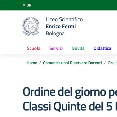
Vai ai contenuti
MIUR
Vai al menu di navigazione
Vai al footer
Liceo Scientifico
Enrico Fermi
Bologna
Scuola
Servizi
Novità
Didattica
Home
Comunicazioni Riservate Docenti
Ordin
Ordine del giorno per
Classi Quinte del 5