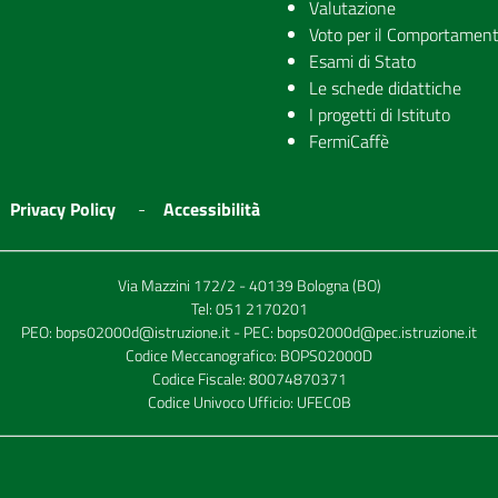
Valutazione
Voto per il Comportamen
Esami di Stato
Le schede didattiche
I progetti di Istituto
FermiCaffè
Privacy Policy
Accessibilità
Via Mazzini 172/2 - 40139 Bologna (BO)
Tel:
051 2170201
PEO:
bops02000d@istruzione.it
- PEC:
bops02000d@pec.istruzione.it
Codice Meccanografico: BOPS02000D
Codice Fiscale: 80074870371
Codice Univoco Ufficio: UFEC0B