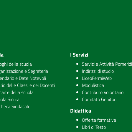
la
I Servizi
uoghi della scuola
Servizi e Attività Pomerid
anizzazione e Segreteria
Indirizzi di studio
endario e Date Notevoli
LiceoFermiWeb
rio delle Classi e dei Docenti
Modulistica
carte della scuola
Contributo Volontario
ola Sicura
Comitato Genitori
checa Sindacale
Didattica
Offerta formativa
Libri di Testo