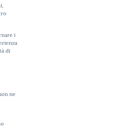
i,
tro
rnare i
perienza
tà di
 non ne
no