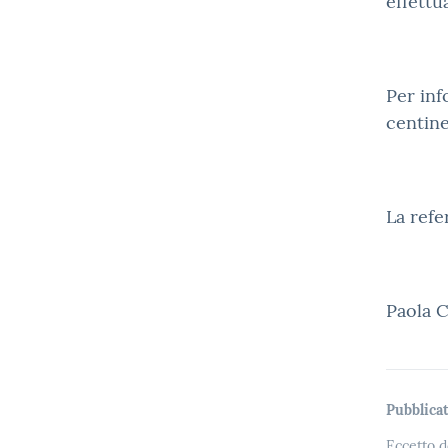
effettu
Per inf
centine
La ref
Paola 
Pubblicat
Eccetto d