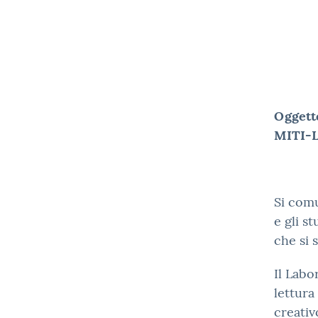
Oggett
MITI-
Si comu
e gli s
che si 
Il Labo
lettura
creativ