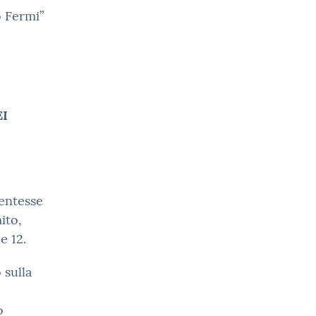
o Fermi”
EI
dentesse
ito,
e 12.
 sulla
o