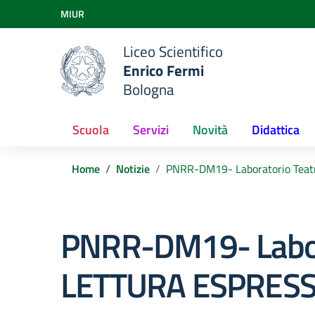
Vai ai contenuti
MIUR
Vai al menu di navigazione
Vai al footer
Liceo Scientifico
Enrico Fermi
Bologna
Scuola
Servizi
Novità
Didattica
Home
Notizie
PNRR-DM19- Laboratorio Teat
PNRR-DM19- Labora
LETTURA ESPRESS