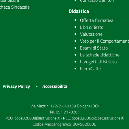
ola Sicura
Comitato Genitori
checa Sindacale
Didattica
Offerta formativa
Libri di Testo
Valutazione
Voto per il Comportamen
Esami di Stato
Le schede didattiche
I progetti di Istituto
FermiCaffè
Privacy Policy
Accessibilità
Via Mazzini 172/2 - 40139 Bologna (BO)
Tel:
051 2170201
PEO:
bops02000d@istruzione.it
- PEC:
bops02000d@pec.istruzione.it
Codice Meccanografico: BOPS02000D