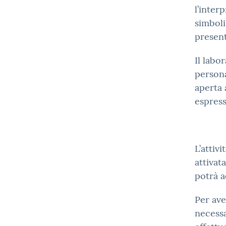
l’inter
simboli
present
Il labo
persona
aperta 
espress
L’attiv
attivat
potrà a
Per ave
necessa