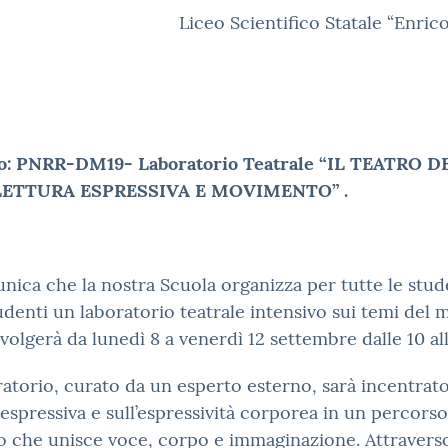
Liceo Scientifico Statale “Enric
o: PNRR-DM19- Laboratorio Teatrale “IL TEATRO D
LETTURA ESPRESSIVA E MOVIMENTO” .
nica che la nostra Scuola organizza per tutte le stu
tudenti un laboratorio teatrale intensivo sui temi del m
svolgerà da lunedì 8 a venerdì 12 settembre dalle 10 all
ratorio, curato da un esperto esterno, sarà incentrato
 espressiva e sull’espressività corporea in un percorso
o che unisce voce, corpo e immaginazione. Attravers