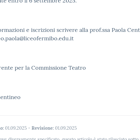
ate entro il 6 settembre 2025.
ormazioni e iscrizioni scrivere alla prof.ssa Paola Cen
o.paola@liceofermibo.edu.it
erente per la Commissione Teatro
Centineo
o:
01.09.2025
-
Revisione:
01.09.2025
ove diversamente specificato, questo articolo è stato rilasciato sott