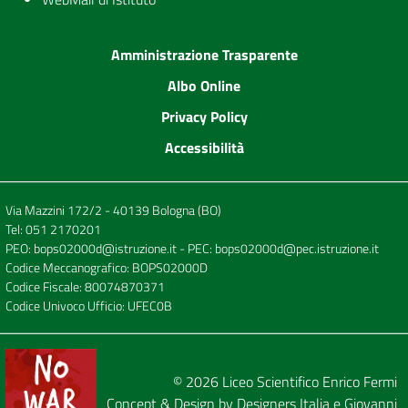
Amministrazione Trasparente
Albo Online
Privacy Policy
Accessibilità
Via Mazzini 172/2 - 40139 Bologna (BO)
Tel:
051 2170201
PEO:
bops02000d@istruzione.it
- PEC:
bops02000d@pec.istruzione.it
Codice Meccanografico: BOPS02000D
Codice Fiscale: 80074870371
Codice Univoco Ufficio: UFEC0B
© 2026
Liceo Scientifico Enrico Fermi
Concept & Design by
Designers Italia
e
Giovanni