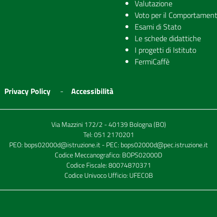
Valutazione
Voto per il Comportamen
Esami di Stato
Le schede didattiche
I progetti di Istituto
FermiCaffè
Privacy Policy
Accessibilità
Via Mazzini 172/2 - 40139 Bologna (BO)
Tel:
051 2170201
PEO:
bops02000d@istruzione.it
- PEC:
bops02000d@pec.istruzione.it
Codice Meccanografico: BOPS02000D
Codice Fiscale: 80074870371
Codice Univoco Ufficio: UFEC0B