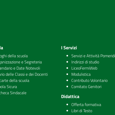
la
I Servizi
uoghi della scuola
Servizi e Attività Pomerid
anizzazione e Segreteria
Indirizzi di studio
endario e Date Notevoli
LiceoFermiWeb
rio delle Classi e dei Docenti
Modulistica
carte della scuola
Contributo Volontario
ola Sicura
Comitato Genitori
checa Sindacale
Didattica
Offerta formativa
Libri di Testo