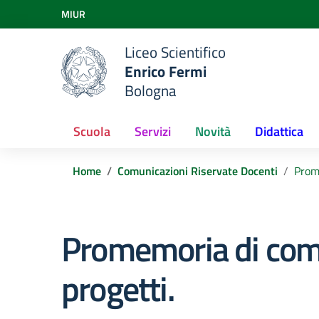
Vai ai contenuti
MIUR
Vai al menu di navigazione
Vai al footer
Liceo Scientifico
Enrico Fermi
Bologna
Scuola
Servizi
Novità
Didattica
Home
Comunicazioni Riservate Docenti
Prome
Promemoria di compi
progetti.