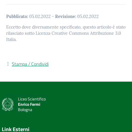
Pubblicato:
05.02.2022
-
Revisione:
05.02.2022
Eccetto dove diversamente specificato, questo articolo è stato
rilasciato sotto Licenza Creative Commons Attribuzione 3.0
Italia.
Stampa / Condividi
Liceo Scientifico
Enrico Fermi
Bologna
Link Esterni