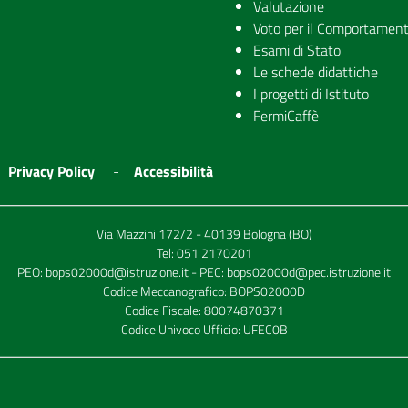
Valutazione
Voto per il Comportamen
Esami di Stato
Le schede didattiche
I progetti di Istituto
FermiCaffè
Privacy Policy
Accessibilità
Via Mazzini 172/2 - 40139 Bologna (BO)
Tel:
051 2170201
PEO:
bops02000d@istruzione.it
- PEC:
bops02000d@pec.istruzione.it
Codice Meccanografico: BOPS02000D
Codice Fiscale: 80074870371
Codice Univoco Ufficio: UFEC0B