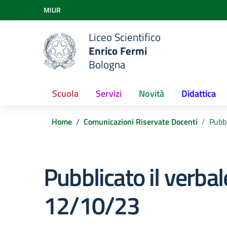
Vai ai contenuti
MIUR
Vai al menu di navigazione
Vai al footer
Liceo Scientifico
Enrico Fermi
Bologna
Scuola
Servizi
Novità
Didattica
Home
Comunicazioni Riservate Docenti
Pubbl
Pubblicato il verba
12/10/23