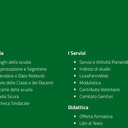
la
I Servizi
uoghi della scuola
Servizi e Attività Pomerid
anizzazione e Segreteria
Indirizzi di studio
endario e Date Notevoli
LiceoFermiWeb
rio delle Classi e dei Docenti
Modulistica
carte della scuola
Contributo Volontario
ola Sicura
Comitato Genitori
checa Sindacale
Didattica
Offerta formativa
Libri di Testo