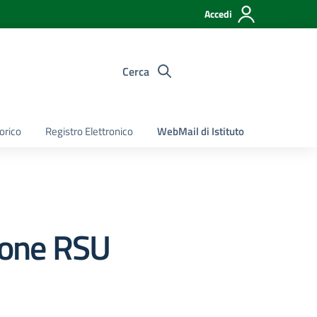
Accedi
Cerca
torico
Registro Elettronico
WebMail di Istituto
zione RSU