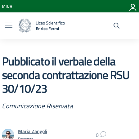
Vai ai contenuti
MIUR
Vai al menu di navigazione
Vai al footer
Liceo Scientifico
Enrico Fermi
Pubblicato il verbale della
seconda contrattazione RSU
30/10/23
Comunicazione Riservata
Maria Zangoli
0
Docente