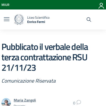
Vai ai contenuti
MIUR
Vai al menu di navigazione
Vai al footer
Liceo Scientifico
Enrico Fermi
Pubblicato il verbale della
terza contrattazione RSU
21/11/23
Comunicazione Riservata
Maria Zangoli
0
Docente