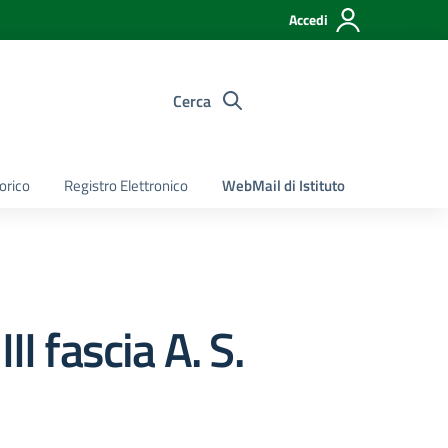
Accedi
Cerca
torico
Registro Elettronico
WebMail di Istituto
II fascia A. S.