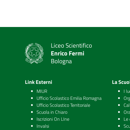
Liceo Scientifico
Enrico Fermi
Bologna
Link Esterni
La Scuo
MIUR
I l
Ufficio Scolastico Emilia Romagna
Org
Ufficio Scolastico Territoriale
Cal
Scuola in Chiaro
Ora
Iscrizioni On LIne
Le 
Invalsi
Scu