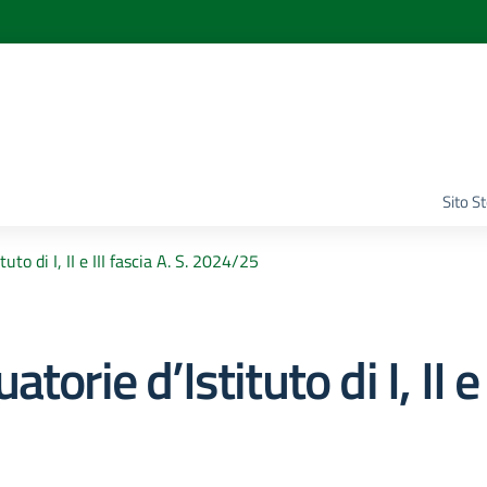
Sito S
uto di I, II e III fascia A. S. 2024/25
rie d’Istituto di I, II e I