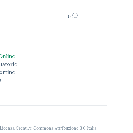
0
Online
duatorie
 nomine
a
o Licenza Creative Commons Attribuzione 3.0 Italia.