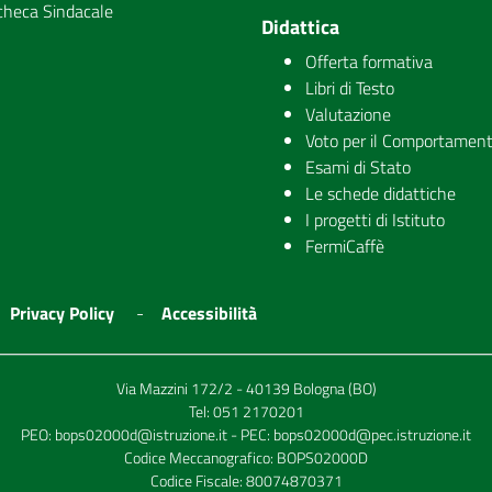
checa Sindacale
Didattica
Offerta formativa
Libri di Testo
Valutazione
Voto per il Comportamen
Esami di Stato
Le schede didattiche
I progetti di Istituto
FermiCaffè
Privacy Policy
Accessibilità
Via Mazzini 172/2 - 40139 Bologna (BO)
Tel:
051 2170201
PEO:
bops02000d@istruzione.it
- PEC:
bops02000d@pec.istruzione.it
Codice Meccanografico: BOPS02000D
Codice Fiscale: 80074870371