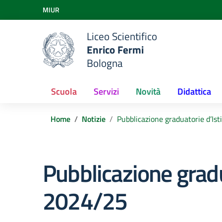
Vai ai contenuti
MIUR
Vai al menu di navigazione
Vai al footer
Liceo Scientifico
Enrico Fermi
Bologna
Scuola
Servizi
Novità
Didattica
Home
Notizie
Pubblicazione graduatorie d’Istit
Pubblicazione graduato
2024/25