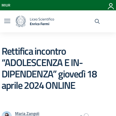
Vai ai contenuti
MIUR
Vai al menu di navigazione
Vai al footer
Liceo Scientifico
Enrico Fermi
Rettifica incontro
“ADOLESCENZA E IN-
DIPENDENZA” giovedì 18
aprile 2024 ONLINE
Maria Zangoli