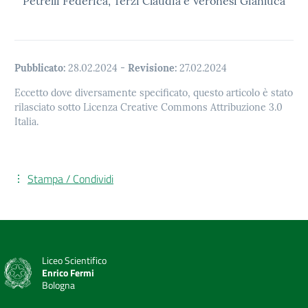
Petrelli Federica, Terzi Claudia e Veronesi Gianluca
Pubblicato:
28.02.2024
-
Revisione:
27.02.2024
Eccetto dove diversamente specificato, questo articolo è stato
rilasciato sotto Licenza Creative Commons Attribuzione 3.0
Italia.
Stampa / Condividi
Liceo Scientifico
Enrico Fermi
Bologna