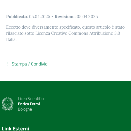
Pubblicato:
05.04.2025
-
Revisione:
05.04.2025
Eccetto dove diversamente specificato, questo articolo è stato
rilasciato sotto Licenza Creative Commons Attribuzione 3.0
Italia.
Stampa / Condividi
Liceo Scientifico
Enrico Fermi
Bologna
Link Esterni