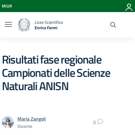
Vai ai contenuti
MIUR
Vai al menu di navigazione
Vai al footer
Liceo Scientifico
Enrico Fermi
Risultati fase regionale
Campionati delle Scienze
Naturali ANISN
Maria Zangoli
0
Docente