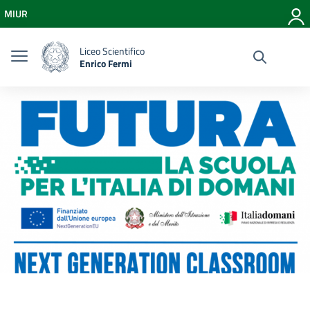
Vai ai contenuti
MIUR
Vai al menu di navigazione
Vai al footer
Liceo Scientifico
Enrico Fermi