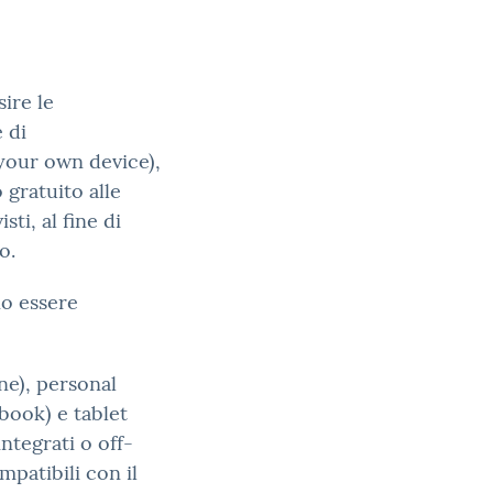
ire le
 di
your own device),
 gratuito alle
ti, al fine di
o.
no essere
ne), personal
book) e tablet
ntegrati o off-
patibili con il