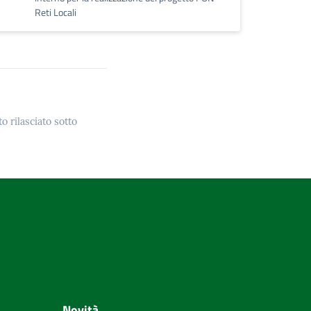
Reti Locali
o rilasciato sotto
Novità