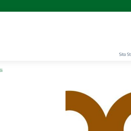
Sito S
li