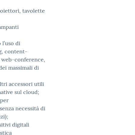
iettori, tavolette
ampanti
 l’uso di
g, content-
 e web-conference,
ei massimali di
i accessori utili
mative sul cloud;
 per
senza necessità di
zi);
tivi digitali
astica