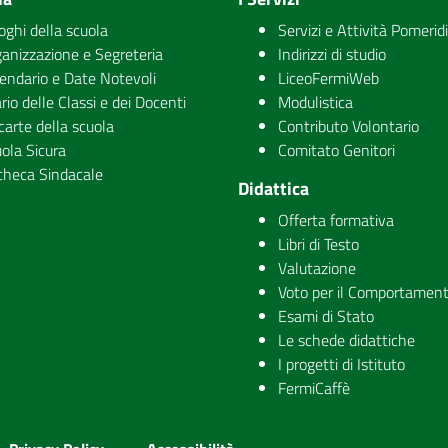
uoghi della scuola
Servizi e Attività Pomerid
anizzazione e Segreteria
Indirizzi di studio
endario e Date Notevoli
LiceoFermiWeb
rio delle Classi e dei Docenti
Modulistica
carte della scuola
Contributo Volontario
ola Sicura
Comitato Genitori
checa Sindacale
Didattica
Offerta formativa
Libri di Testo
Valutazione
Voto per il Comportamen
Esami di Stato
Le schede didattiche
I progetti di Istituto
FermiCaffè