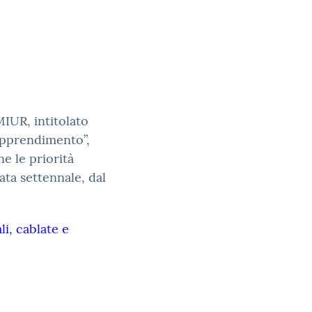
IUR, intitolato
apprendimento”,
e le priorità
ata settennale, dal
li, cablate e