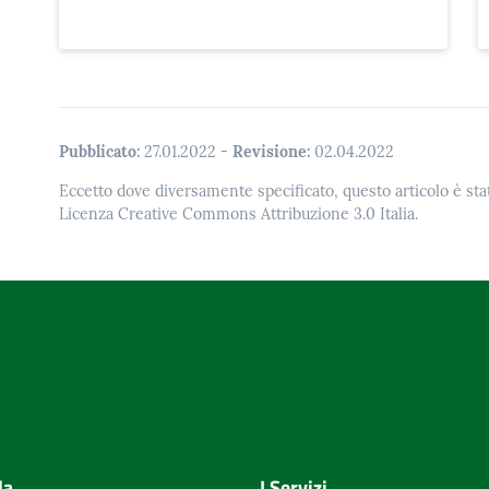
Pubblicato:
27.01.2022
-
Revisione:
02.04.2022
Eccetto dove diversamente specificato, questo articolo è stat
Licenza Creative Commons Attribuzione 3.0 Italia.
la
I Servizi