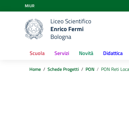
Vai ai contenuti
MIUR
Vai al menu di navigazione
Vai al footer
Liceo Scientifico
Enrico Fermi
Bologna
Scuola
Servizi
Novità
Didattica
Home
Schede Progetti
PON
PON Reti Loca