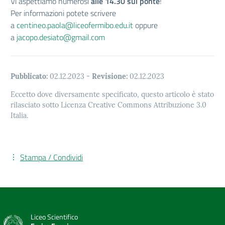
Vi aspettiamo numerosi
alle 14.30 sul ponte
!
Per informazioni potete scrivere
a
centineo.paola@liceofermibo.
edu.it
oppure
a
jacopo.desiato@gmail.com
Pubblicato:
02.12.2023
-
Revisione:
02.12.2023
Eccetto dove diversamente specificato, questo articolo è stato
rilasciato sotto Licenza Creative Commons Attribuzione 3.0
Italia.
Stampa / Condividi
Liceo Scientifico