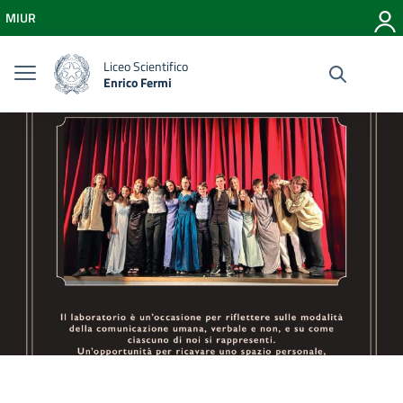
Vai ai contenuti
MIUR
Vai al menu di navigazione
Vai al footer
Liceo Scientifico
Enrico Fermi