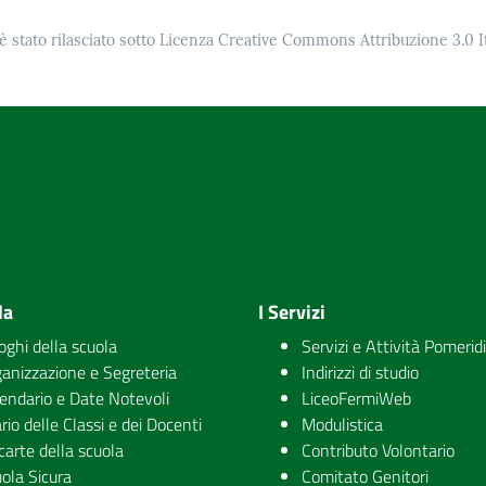
è stato rilasciato sotto Licenza Creative Commons Attribuzione 3.0 It
la
I Servizi
uoghi della scuola
Servizi e Attività Pomerid
anizzazione e Segreteria
Indirizzi di studio
endario e Date Notevoli
LiceoFermiWeb
rio delle Classi e dei Docenti
Modulistica
carte della scuola
Contributo Volontario
ola Sicura
Comitato Genitori