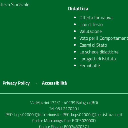
checa Sindacale
Didattica
Offerta formativa
Libri di Testo
Valutazione
Voto per il Comportamen
Esami di Stato
Le schede didattiche
I progetti di Istituto
FermiCaffè
Privacy Policy
Accessibilità
Via Mazzini 172/2 - 40139 Bologna (BO)
Tel:
051 2170201
PEO:
bops02000d@istruzione.it
- PEC:
bops02000d@pec.istruzione.it
Codice Meccanografico: BOPS02000D
Codice Fiscale: 80074870371