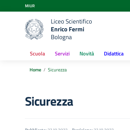
Vai ai contenuti
MIUR
Vai al menu di navigazione
Vai al footer
Liceo Scientifico
Enrico Fermi
Bologna
Scuola
Servizi
Novità
Didattica
Home
Sicurezza
Sicurezza