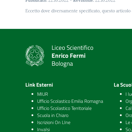
Pubblicato:
22.10.2022
-
Revisione:
22.10.2022
Eccetto dove diversamente specificato, questo articolo 
Liceo Scientifico
Enrico Fermi
Bologna
Link Esterni
La Scuo
MIUR
I l
Ufficio Scolastico Emilia Romagna
Org
Ufficio Scolastico Territoriale
Cal
Scuola in Chiaro
Ora
Iscrizioni On LIne
Le 
Invalsi
Scu