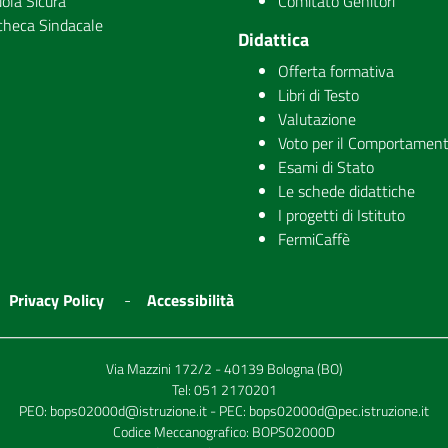
ola Sicura
Comitato Genitori
checa Sindacale
Didattica
Offerta formativa
Libri di Testo
Valutazione
Voto per il Comportamen
Esami di Stato
Le schede didattiche
I progetti di Istituto
FermiCaffè
Privacy Policy
Accessibilità
Via Mazzini 172/2 - 40139 Bologna (BO)
Tel:
051 2170201
PEO:
bops02000d@istruzione.it
- PEC:
bops02000d@pec.istruzione.it
Codice Meccanografico: BOPS02000D