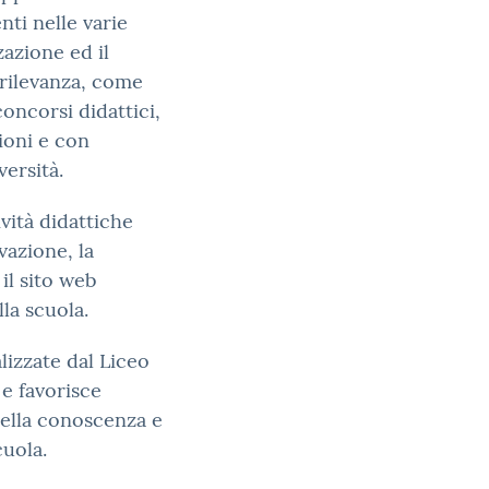
ti nelle varie
zazione ed il
 rilevanza, come
oncorsi didattici,
zioni e con
versità.
ività didattiche
vazione, la
il sito web
lla scuola.
alizzate dal Liceo
 e favorisce
della conoscenza e
cuola.