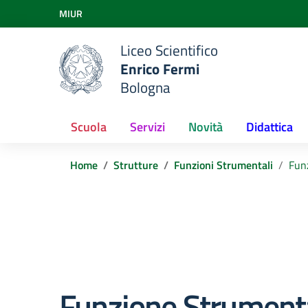
Vai ai contenuti
MIUR
Vai al menu di navigazione
Vai al footer
Liceo Scientifico
Enrico Fermi
Bologna
Scuola
Servizi
Novità
Didattica
Home
Strutture
Funzioni Strumentali
Funz
Funzione Strumenta