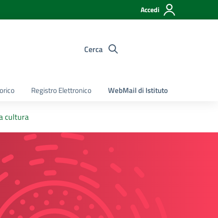
Accedi
Cerca
torico
Registro Elettronico
WebMail di Istituto
a cultura