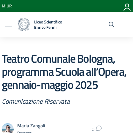
Vai ai contenuti
MIUR
Vai al menu di navigazione
Vai al footer
Liceo Scientifico
Enrico Fermi
Teatro Comunale Bologna,
programma Scuola all’Opera,
gennaio-maggio 2025
Comunicazione Riservata
Maria Zangoli
0
Docente