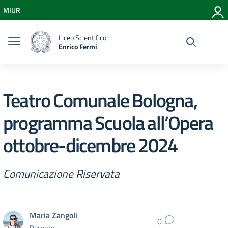
Vai ai contenuti
MIUR
Vai al menu di navigazione
Vai al footer
Liceo Scientifico
Enrico Fermi
Teatro Comunale Bologna,
programma Scuola all’Opera
ottobre-dicembre 2024
Comunicazione Riservata
Maria Zangoli
0
Docente