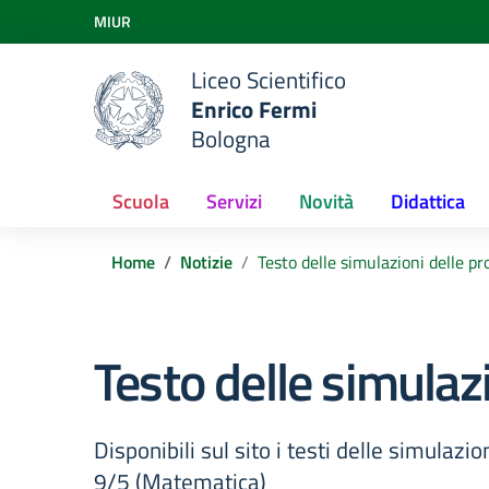
Vai ai contenuti
MIUR
Vai al menu di navigazione
Vai al footer
Liceo Scientifico
Enrico Fermi
Bologna
Scuola
Servizi
Novità
Didattica
Home
Notizie
Testo delle simulazioni delle pr
Testo delle simulazi
Disponibili sul sito i testi delle simulazi
9/5 (Matematica)