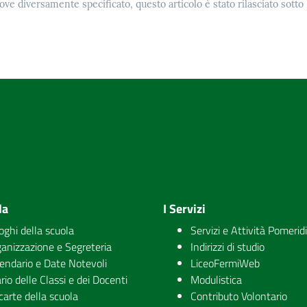
ove diversamente specificato, questo articolo è stato rilasciato sott
la
I Servizi
uoghi della scuola
Servizi e Attività Pomerid
anizzazione e Segreteria
Indirizzi di studio
endario e Date Notevoli
LiceoFermiWeb
rio delle Classi e dei Docenti
Modulistica
carte della scuola
Contributo Volontario