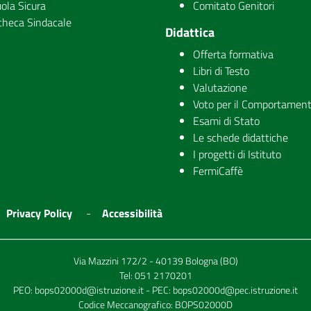
ola Sicura
Comitato Genitori
checa Sindacale
Didattica
Offerta formativa
Libri di Testo
Valutazione
Voto per il Comportamen
Esami di Stato
Le schede didattiche
I progetti di Istituto
FermiCaffè
Privacy Policy
Accessibilità
Via Mazzini 172/2 - 40139 Bologna (BO)
Tel:
051 2170201
PEO:
bops02000d@istruzione.it
- PEC:
bops02000d@pec.istruzione.it
Codice Meccanografico: BOPS02000D