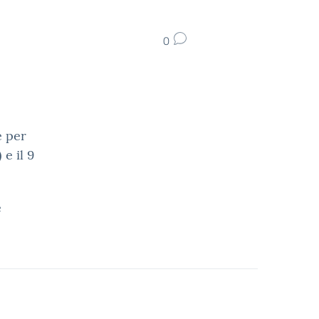
0
e per
 e il 9
e