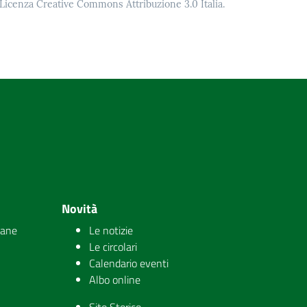
o Licenza Creative Commons Attribuzione 3.0 Italia.
Novità
iane
Le notizie
Le circolari
Calendario eventi
Albo online