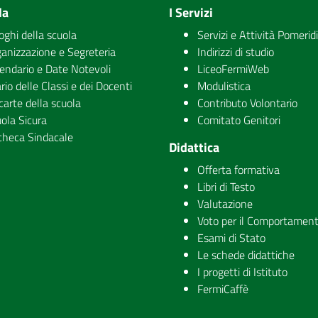
la
I Servizi
uoghi della scuola
Servizi e Attività Pomerid
anizzazione e Segreteria
Indirizzi di studio
endario e Date Notevoli
LiceoFermiWeb
rio delle Classi e dei Docenti
Modulistica
carte della scuola
Contributo Volontario
ola Sicura
Comitato Genitori
checa Sindacale
Didattica
Offerta formativa
Libri di Testo
Valutazione
Voto per il Comportamen
Esami di Stato
Le schede didattiche
I progetti di Istituto
FermiCaffè