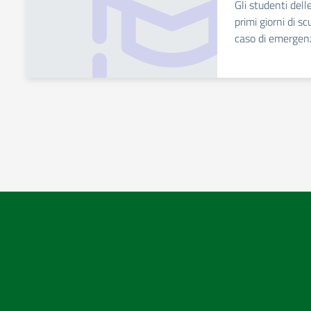
Gli studenti dell
primi giorni di s
caso di emergen