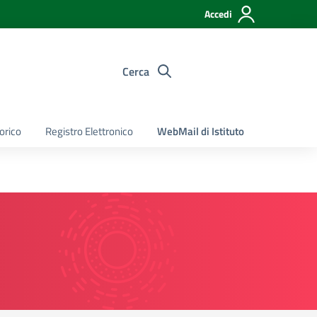
Accedi
Cerca
torico
Registro Elettronico
WebMail di Istituto