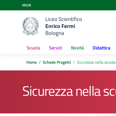
Vai ai contenuti
MIUR
Vai al menu di navigazione
Vai al footer
Liceo Scientifico
Enrico Fermi
Bologna
Scuola
Servizi
Novità
Didattica
Home
Schede Progetti
Sicurezza nella scuola
Sicurezza nella s