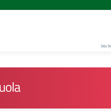
Sito S
cuola