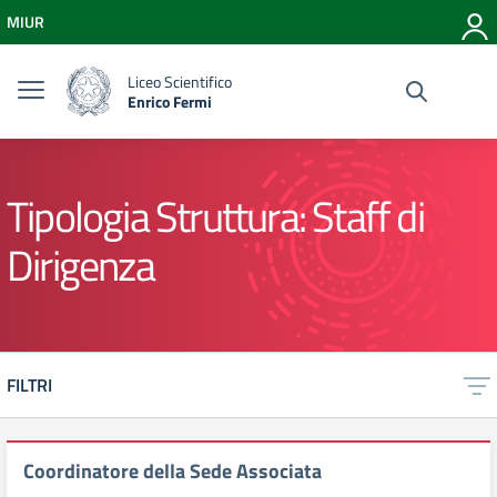
Vai ai contenuti
MIUR
Vai al menu di navigazione
Vai al footer
Liceo Scientifico
Enrico Fermi
Tipologia Struttura:
Staff di
Dirigenza
FILTRI
Coordinatore della Sede Associata