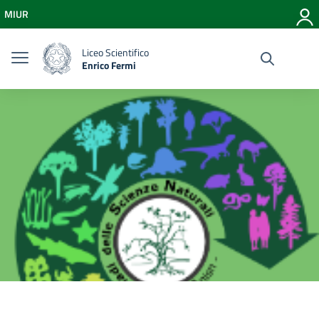
Vai ai contenuti
MIUR
Vai al menu di navigazione
Vai al footer
Liceo Scientifico
Enrico Fermi