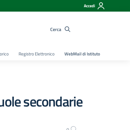
Accedi
Cerca
torico
Registro Elettronico
WebMail di Istituto
uole secondarie
0