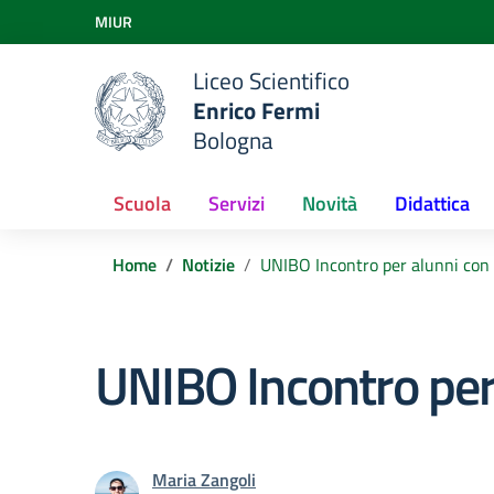
Vai ai contenuti
MIUR
Vai al menu di navigazione
Vai al footer
Liceo Scientifico
Enrico Fermi
Bologna
Scuola
Servizi
Novità
Didattica
Home
Notizie
UNIBO Incontro per alunni con 
UNIBO Incontro per
Maria Zangoli