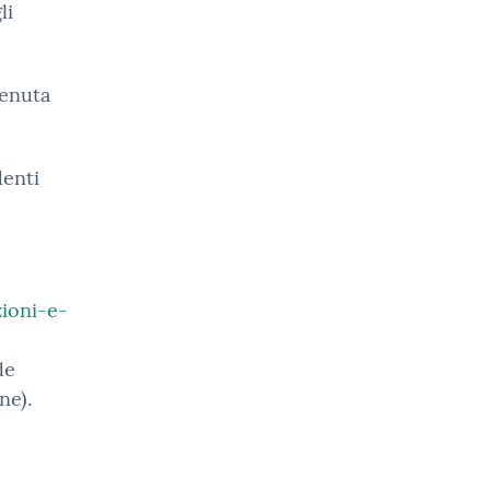
li
tenuta
denti
ioni-e-
de
ne).