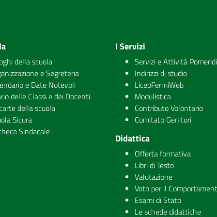
la
I Servizi
uoghi della scuola
Servizi e Attività Pomerid
anizzazione e Segreteria
Indirizzi di studio
endario e Date Notevoli
LiceoFermiWeb
rio delle Classi e dei Docenti
Modulistica
carte della scuola
Contributo Volontario
ola Sicura
Comitato Genitori
checa Sindacale
Didattica
Offerta formativa
Libri di Testo
Valutazione
Voto per il Comportamen
Esami di Stato
Le schede didattiche