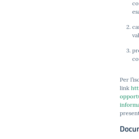
co
es
ca
va
pr
co
Per l’is
link
htt
opport
inform
present
Docu