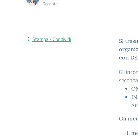
Docente
Stampa / Condividi
Si tras
organiz
con DSA
Gli inco
secondar
ON
IN
Au
Gli inc
mo