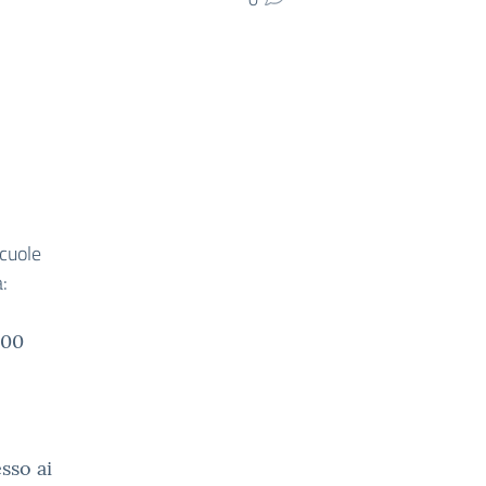
scuole
:
:00
sso ai