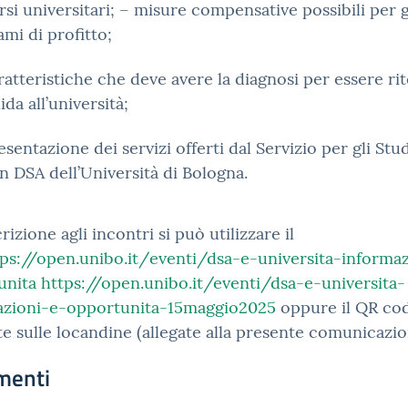
rsi universitari; – misure compensative possibili per g
ami di profitto;
ratteristiche che deve avere la diagnosi per essere ri
lida all’università;
esentazione dei servizi offerti dal Servizio per gli Stu
n DSA dell’Università di Bologna.
crizione agli incontri si può utilizzare il
ps://open.unibo.it/
eventi/dsa-e-universita-
informaz
unita
htt
ps://open.unibo.it/eventi/dsa-
e-universita-
azioni-e-
opportunita-15maggio2025
oppure il QR co
e sulle locandine (allegate alla presente comunicazio
menti