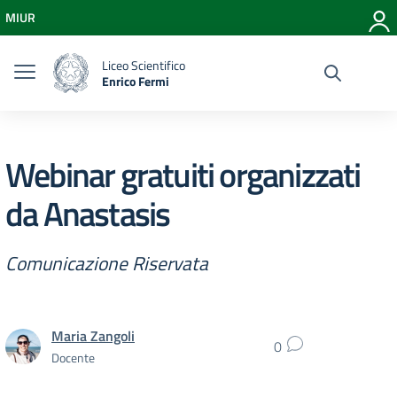
Vai ai contenuti
MIUR
Vai al menu di navigazione
Vai al footer
Liceo Scientifico
Enrico Fermi
Webinar gratuiti organizzati
da Anastasis
Comunicazione Riservata
Maria Zangoli
0
Docente