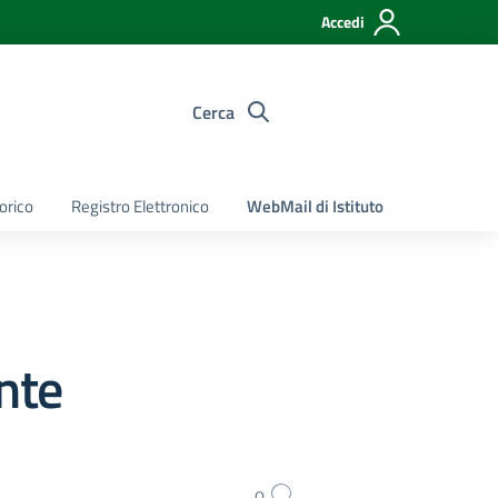
Accedi
Cerca
torico
Registro Elettronico
WebMail di Istituto
nte
0