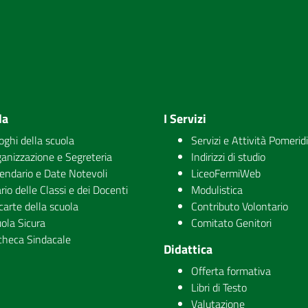
la
I Servizi
uoghi della scuola
Servizi e Attività Pomerid
anizzazione e Segreteria
Indirizzi di studio
endario e Date Notevoli
LiceoFermiWeb
rio delle Classi e dei Docenti
Modulistica
carte della scuola
Contributo Volontario
ola Sicura
Comitato Genitori
checa Sindacale
Didattica
Offerta formativa
Libri di Testo
Valutazione