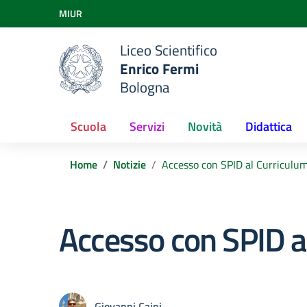
Vai ai contenuti
MIUR
Vai al menu di navigazione
Vai al footer
Liceo Scientifico
Enrico Fermi
Bologna
Scuola
Servizi
Novità
Didattica
Home
Notizie
Accesso con SPID al Curriculum
Accesso con SPID a
Giovanni Caini