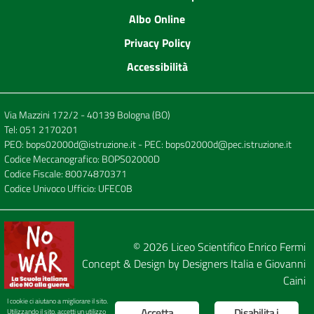
Albo Online
Privacy Policy
Accessibilità
Via Mazzini 172/2 - 40139 Bologna (BO)
Tel:
051 2170201
PEO:
bops02000d@istruzione.it
- PEC:
bops02000d@pec.istruzione.it
Codice Meccanografico: BOPS02000D
Codice Fiscale: 80074870371
Codice Univoco Ufficio: UFEC0B
© 2026
Liceo Scientifico Enrico Fermi
Concept & Design by
Designers Italia
e
Giovanni
Caini
I cookie ci aiutano a migliorare il sito.
Accetta
Disabilita i
Utilizzando il sito, accetti un utilizzo