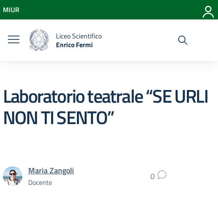
Vai ai contenuti
MIUR
Vai al menu di navigazione
Vai al footer
Liceo Scientifico
Enrico Fermi
Laboratorio teatrale “SE URLI
NON TI SENTO”
Maria Zangoli
0
Docente