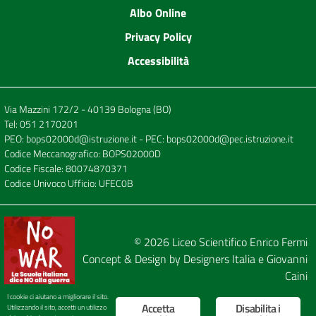
Albo Online
Privacy Policy
Accessibilità
Via Mazzini 172/2 - 40139 Bologna (BO)
Tel:
051 2170201
PEO:
bops02000d@istruzione.it
- PEC:
bops02000d@pec.istruzione.it
Codice Meccanografico: BOPS02000D
Codice Fiscale: 80074870371
Codice Univoco Ufficio: UFEC0B
© 2026
Liceo Scientifico Enrico Fermi
Concept & Design by
Designers Italia
e
Giovanni
Caini
I cookie ci aiutano a migliorare il sito.
Accetta
Disabilita i
Utilizzando il sito, accetti un utilizzo