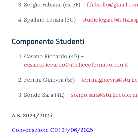
Sergio Fabiana (ex 5F) –
f.fabiello@gmail.co
Spallino Letizia (5G) –
studiolegale@letiziasp
Componente Studenti
Casano Riccardo (4P) –
casano.riccardo@stu.liceofermibo.edu.it
Ferrini Ginevra (5F) –
ferrini.ginevra@stu.li
Sondo Sara (4L) –
sondo.sara@stu.liceofermi
A.S. 2024/2025:
Convocazione CDI 27/06/2025