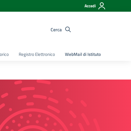
Accedi
Cerca
torico
Registro Elettronico
WebMail di Istituto