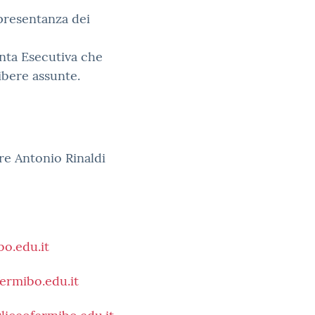
ppresentanza dei
unta Esecutiva che
ibere assunte.
re Antonio Rinaldi
bo.edu.it
ermibo.edu.it