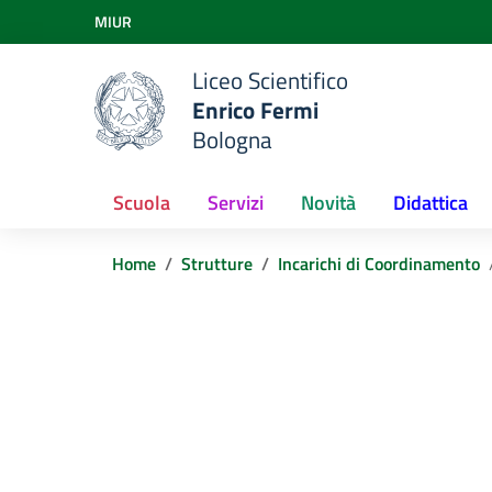
Vai ai contenuti
MIUR
Vai al menu di navigazione
Vai al footer
Liceo Scientifico
Enrico Fermi
Bologna
Scuola
Servizi
Novità
Didattica
Home
Strutture
Incarichi di Coordinamento