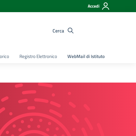
Accedi
Cerca
torico
Registro Elettronico
WebMail di Istituto