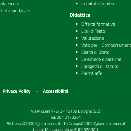
ola Sicura
Comitato Genitori
checa Sindacale
Didattica
Offerta formativa
Libri di Testo
Valutazione
Voto per il Comportamen
Esami di Stato
Le schede didattiche
I progetti di Istituto
FermiCaffè
Privacy Policy
Accessibilità
Via Mazzini 172/2 - 40139 Bologna (BO)
Tel:
051 2170201
PEO:
bops02000d@istruzione.it
- PEC:
bops02000d@pec.istruzione.it
Codice Meccanografico: BOPS02000D