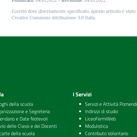
Pubblicato:
04.01.2022
-
Revisione:
04.01.2022
Eccetto dove diversamente specificato, questo articolo è stato 
Creative Commons Attribuzione 3.0 Italia.
la
I Servizi
uoghi della scuola
Servizi e Attività Pomerid
anizzazione e Segreteria
Indirizzi di studio
endario e Date Notevoli
LiceoFermiWeb
rio delle Classi e dei Docenti
Modulistica
carte della scuola
Contributo Volontario