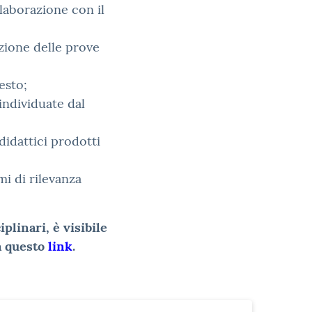
llaborazione con il
izione delle prove
esto;
individuate dal
didattici prodotti
mi di rilevanza
plinari, è visibile
a questo
link
.