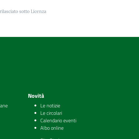
rilasciato sotto Licenza
Novità
iane
Le notizie
Le circolari
Calendario eventi
Albo online