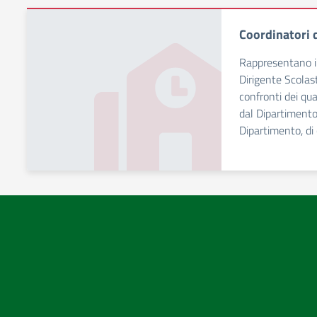
Coordinatori d
Rappresentano i r
Dirigente Scolast
confronti dei qua
dal Dipartimento.
Dipartimento, di 