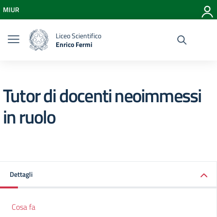
Vai ai contenuti
MIUR
Vai al menu di navigazione
Vai al footer
Liceo Scientifico
Enrico Fermi
Tutor di docenti neoimmessi
in ruolo
Dettagli
Cosa fa