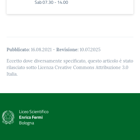
Sab 07.30 - 14.00
Pubblicato:
16.08.2021
-
Revisione:
10.07.2025
Eccetto dove diversamente specificato, questo articolo è stato
rilasciato sotto Licenza Creative Commons Attribuzione 3.0
Italia.
Liceo Scientifico
Enrico Fermi
Bologna