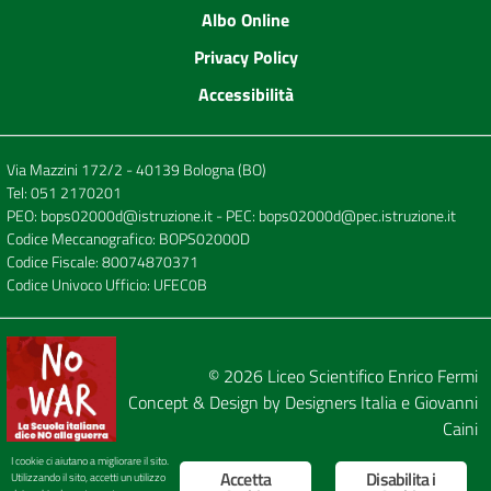
Albo Online
Privacy Policy
Accessibilità
Via Mazzini 172/2 - 40139 Bologna (BO)
Tel:
051 2170201
PEO:
bops02000d@istruzione.it
- PEC:
bops02000d@pec.istruzione.it
Codice Meccanografico: BOPS02000D
Codice Fiscale: 80074870371
Codice Univoco Ufficio: UFEC0B
© 2026
Liceo Scientifico Enrico Fermi
Concept & Design by
Designers Italia
e
Giovanni
Caini
I cookie ci aiutano a migliorare il sito.
Accetta
Disabilita i
Utilizzando il sito, accetti un utilizzo