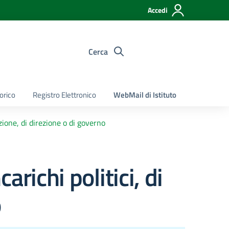
Accedi
Cerca
torico
Registro Elettronico
WebMail di Istituto
azione, di direzione o di governo
ncarichi politici, di
o