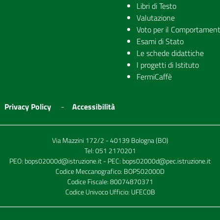
Libri di Testo
Valutazione
Voto per il Comportamen
Esami di Stato
Le schede didattiche
I progetti di Istituto
FermiCaffè
Privacy Policy
Accessibilità
Via Mazzini 172/2 - 40139 Bologna (BO)
Tel:
051 2170201
PEO:
bops02000d@istruzione.it
- PEC:
bops02000d@pec.istruzione.it
Codice Meccanografico: BOPS02000D
Codice Fiscale: 80074870371
Codice Univoco Ufficio: UFEC0B