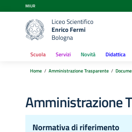
Vai ai contenuti
MIUR
Vai al menu di navigazione
Vai al footer
Liceo Scientifico
Enrico Fermi
Bologna
Scuola
Servizi
Novità
Didattica
Home
Amministrazione Trasparente
Docume
Amministrazione T
Normativa di riferimento