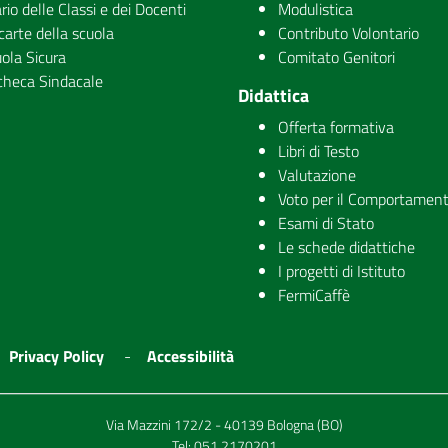
rio delle Classi e dei Docenti
Modulistica
carte della scuola
Contributo Volontario
ola Sicura
Comitato Genitori
checa Sindacale
Didattica
Offerta formativa
Libri di Testo
Valutazione
Voto per il Comportamen
Esami di Stato
Le schede didattiche
I progetti di Istituto
FermiCaffè
Privacy Policy
Accessibilità
Via Mazzini 172/2 - 40139 Bologna (BO)
Tel:
051 2170201