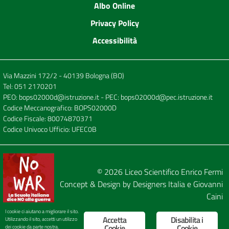
Albo Online
Privacy Policy
Accessibilità
Via Mazzini 172/2 - 40139 Bologna (BO)
Tel:
051 2170201
PEO:
bops02000d@istruzione.it
- PEC:
bops02000d@pec.istruzione.it
Codice Meccanografico: BOPS02000D
Codice Fiscale: 80074870371
Codice Univoco Ufficio: UFEC0B
© 2026
Liceo Scientifico Enrico Fermi
Concept & Design by
Designers Italia
e
Giovanni
Caini
I cookie ci aiutano a migliorare il sito.
Accetta
Disabilita i
Utilizzando il sito, accetti un utilizzo
Cookie
Cookie
dei cookie da parte nostra.