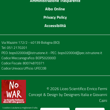
Amministrazione Trasparente
Albo Online
Privacy Policy
Accessibilità
Via Mazzini 172/2 - 40139 Bologna (BO)
Tel:
051 2170201
PEO:
bops02000d@istruzione.it
- PEC:
bops02000d@pec.istruzione.it
Codice Meccanografico: BOPS02000D
Codice Fiscale: 80074870371
Codice Univoco Ufficio: UFEC0B
© 2026
Liceo Scientifico Enrico Fermi
Concept & Design by
Designers Italia
e
Giovanni
Caini
I cookie ci aiutano a migliorare il sito.